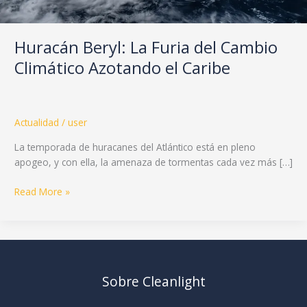
Huracán Beryl: La Furia del Cambio
Climático Azotando el Caribe
Actualidad
/
user
La temporada de huracanes del Atlántico está en pleno
apogeo, y con ella, la amenaza de tormentas cada vez más […]
Read More »
Sobre Cleanlight