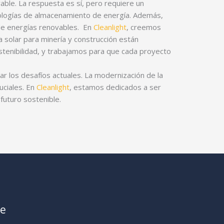
ble. La respuesta es sí, pero requiere un
cnologías de almacenamiento de energía. Además,
de energías renovables.
En
Cleanlight
, creemos
a solar para minería y construcción están
ostenibilidad, y trabajamos para que cada proyecto
ar los desafíos actuales. La modernización de la
uciales. En
Cleanlight
, estamos dedicados a ser
futuro sostenible.
le