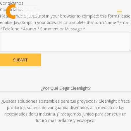
Skip
Contáctanos
to
Contáctanos
content
Please enable JavaScript in your browser to complete this form.Please
enable JavaScript in your browser to complete this form.
Name *
Email
*
Telefono *
Asunto *
Comment or Message *
SUBMIT
¿Por Qué Elegir Cleanlight?
¿Buscas soluciones sostenibles para tus proyectos? Cleanlight ofrece
productos solares de vanguardia diseñados a la medida de las
necesidades de tu industria. ¡Trabajemos juntos para construir un
futuro más brillante y ecológico!